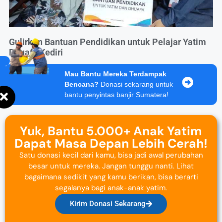
Gulirkan Bantuan Pendidikan untuk Pelajar Yatim
Dhuafa Kediri
Mau Bantu Mereka Terdampak
Bencana?
Donasi sekarang untuk
bantu penyintas banjir Sumatera!
Yuk, Bantu 5.000+ Anak Yatim
Dapat Masa Depan Lebih Cerah!
Satu donasi kecil dari kamu, bisa jadi awal perubahan
besar untuk mereka. Jangan tunggu nanti. Lihat
bagaimana sedikit yang kamu berikan, bisa berarti
segalanya bagi anak-anak yatim.
Kirim Donasi Sekarang