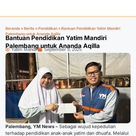
Beranda
»
Berita
»
Pendidikan
»
Bantuan Pendidikan Yatim Mandiri
Palembang untuk Ananda Aqilla
Bantuan Pendidikan Yatim Mandiri
Palembang untuk Ananda Aqilla
Yatim Mandiri
September 9, 2025
Palembang, YM News –
Sebagai wujud kepedulian
terhadap pendidikan anak-anak yatim dan dhuafa. Melalui