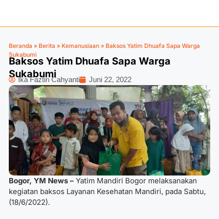
Beranda
»
Berita
»
Kemanusiaan
»
Baksos Yatim Dhuafa Sapa Warga
Sukabumi
Baksos Yatim Dhuafa Sapa Warga
Sukabumi
Ika Faztin Cahyanti
Juni 22, 2022
Bogor, YM News –
Yatim Mandiri Bogor melaksanakan
kegiatan baksos Layanan Kesehatan Mandiri, pada Sabtu,
(18/6/2022).