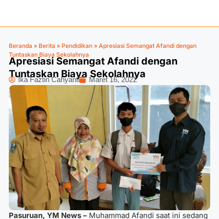
Beranda
»
Berita
»
Pendidikan
»
Apresiasi Semangat Afandi dengan
Tuntaskan Biaya Sekolahnya
Apresiasi Semangat Afandi dengan
Tuntaskan Biaya Sekolahnya
Ika Faztin Cahyanti
Maret 16, 2022
Pasuruan, YM News –
Muhammad Afandi saat ini sedang