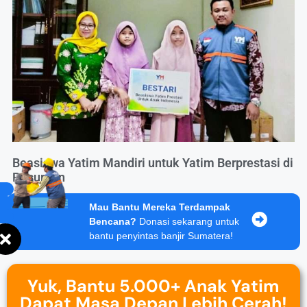
Beasiswa Yatim Mandiri untuk Yatim Berprestasi di
Pasuruan
Mau Bantu Mereka Terdampak
Bencana?
Donasi sekarang untuk
bantu penyintas banjir Sumatera!
Yuk, Bantu 5.000+ Anak Yatim
Dapat Masa Depan Lebih Cerah!