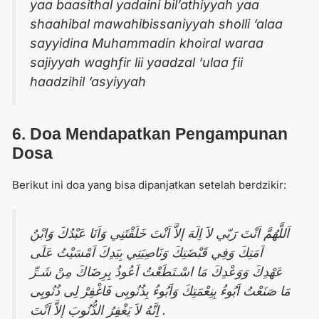
yaa baasithal yadaini bil’athiyyah yaa
shaahibal mawahibissaniyyah sholli ‘alaa
sayyidina Muhammadin khoiral waraa
sajiyyah waghfir lii yaadzal ‘ulaa fii
haadzihil ‘asyiyyah
6. Doa Mendapatkan Pengampunan
Dosa
Berikut ini doa yang bisa dipanjatkan setelah berdzikir:
اَللَّهُمَّ اَنْتَ رَبّي لاَ اِلَهَ إلاَّ اَنْتَ خَلَقْتَنِي وَاَنَا عَبْدُكَ وَابْنُ
اَمَتِكَ وَفِي قَبْضَتِكَ وَنَاصِيَتِي بِيَدِكَ اَمْسَيْتُ عَلَى
عَهْدِكَ وَوَعْدِكَ مَا اسْـتَطَعْتُ اَعُوذُ بِرِضَاكَ مِنْ شَـرِّ
مَا صَنَعْتُ اَبُوءُ بِنِعْمَتِكَ وَاَبُوءُ بِذُنُوبِى فَاغْفِرْ لِى ذُنُوبِى
اِنَّهُ لاَ يَغْفِرُ الذُّنُوبَ إلاَّ اَنْتَ .