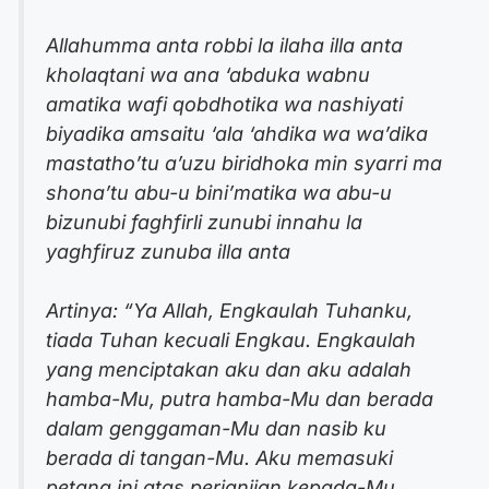
Allahumma anta robbi la ilaha illa anta
kholaqtani wa ana ‘abduka wabnu
amatika wafi qobdhotika wa nashiyati
biyadika amsaitu ‘ala ‘ahdika wa wa’dika
mastatho’tu a’uzu biridhoka min syarri ma
shona’tu abu-u bini’matika wa abu-u
bizunubi faghfirli zunubi innahu la
yaghfiruz zunuba illa anta
Artinya: “Ya Allah, Engkaulah Tuhanku,
tiada Tuhan kecuali Engkau. Engkaulah
yang menciptakan aku dan aku adalah
hamba-Mu, putra hamba-Mu dan berada
dalam genggaman-Mu dan nasib ku
berada di tangan-Mu. Aku memasuki
petang ini atas perjanjian kepada-Mu