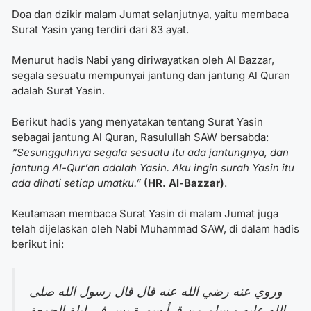
Doa dan dzikir malam Jumat
selanjutnya, yaitu membaca
Surat Yasin yang terdiri dari 83 ayat.
Menurut hadis Nabi yang diriwayatkan oleh Al Bazzar,
segala sesuatu mempunyai jantung dan jantung Al Quran
adalah Surat Yasin.
Berikut hadis yang menyatakan tentang Surat Yasin
sebagai jantung Al Quran, Rasulullah SAW bersabda:
“Sesungguhnya segala sesuatu itu ada jantungnya, dan
jantung Al-Qur’an adalah Yasin. Aku ingin surah Yasin itu
ada dihati setiap umatku.”
(HR. Al-Bazzar)
.
Keutamaan membaca Surat Yasin di malam Jumat juga
telah dijelaskan oleh Nabi Muhammad SAW, di dalam hadis
berikut ini:
وروي عنه رضي الله عنه قال قال رسول الله صلى
الله عليه و سلم من قرأ سورة يس في ليلة الجمعة