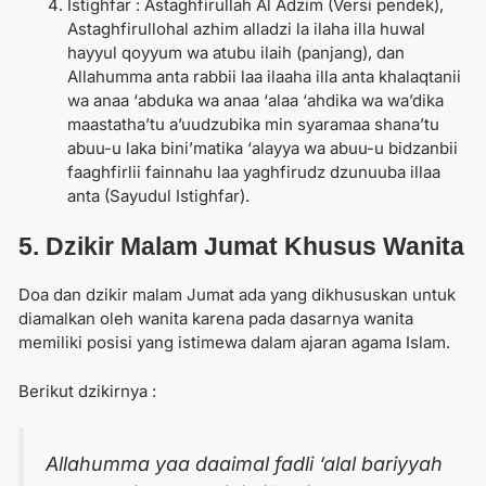
Istighfar : Astaghfirullah Al Adzim (Versi pendek),
Astaghfirullohal azhim alladzi la ilaha illa huwal
hayyul qoyyum wa atubu ilaih (panjang), dan
Allahumma anta rabbii laa ilaaha illa anta khalaqtanii
wa anaa ‘abduka wa anaa ‘alaa ‘ahdika wa wa’dika
maastatha’tu a’uudzubika min syaramaa shana’tu
abuu-u laka bini’matika ‘alayya wa abuu-u bidzanbii
faaghfirlii fainnahu laa yaghfirudz dzunuuba illaa
anta (Sayudul Istighfar).
5. Dzikir Malam Jumat Khusus Wanita
Doa dan dzikir malam Jumat
ada yang dikhususkan untuk
diamalkan oleh wanita karena pada dasarnya wanita
memiliki posisi yang istimewa dalam ajaran agama Islam.
Berikut dzikirnya :
Allahumma yaa daaimal fadli ‘alal bariyyah