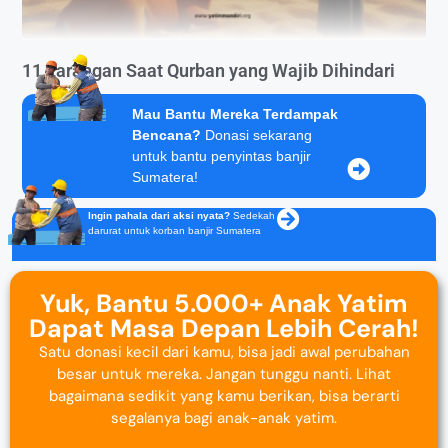
11 Larangan Saat Qurban yang Wajib Dihindari
Mau Bantu Mereka Terdampak
Bencana?
Donasi sekarang
untuk bantu penyintas banjir
Sumatera!
Ingin pahala dari aksi nyata?
Sedekah
darurat untuk korban banjir Sumatera
Yuk, Bantu 5.000+ Anak Yatim
Dapat Masa Depan Lebih Cerah!
Satu donasi kecil dari kamu, bisa jadi awal perubahan
besar untuk mereka. Jangan tunggu nanti. Lihat
bagaimana sedikit yang kamu berikan, bisa berarti
segalanya bagi anak-anak yatim.