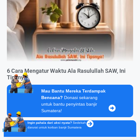
6 Cara Mengatur Waktu Ala Rasulullah SAW, Ini
Tipsnya!
Mau Bantu Mereka Terdampak
Bencana?
Donasi sekarang
untuk bantu penyintas banjir
Sumatera!
Ingin pahala dari aksi nyata?
Sedekah
darurat untuk korban banjir Sumatera