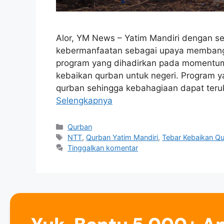
Alor, YM News – Yatim Mandiri dengan s
kebermanfaatan sebagai upaya membangu
program yang dihadirkan pada momentum 
kebaikan qurban untuk negeri. Program 
qurban sehingga kebahagiaan dapat teru
Selengkapnya
Qurban
NTT
,
Qurban Yatim Mandiri
,
Tebar Kebaikan Q
Tinggalkan komentar