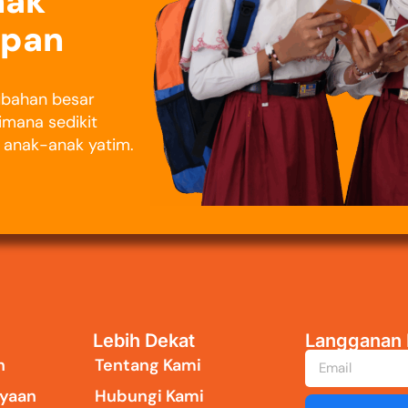
nak
epan
rubahan besar
imana sedikit
i anak-anak yatim.
Lebih Dekat
Langganan 
n
Tentang Kami
yaan
Hubungi Kami