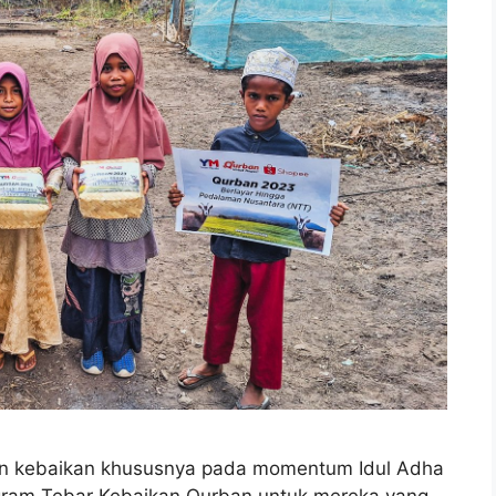
an kebaikan khususnya pada momentum Idul Adha
ram Tebar Kebaikan Qurban untuk mereka yang