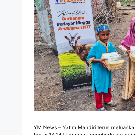
YM News – Yatim Mandiri terus meluask
tahun 1444 H dengan menghadirkan prog