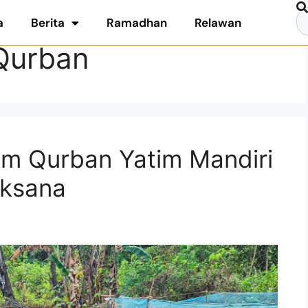
a
Berita
Ramadhan
Relawan
Qurban
am Qurban Yatim Mandiri
aksana