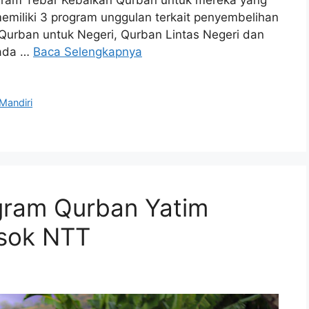
emiliki 3 program unggulan terkait penyembelihan
Qurban untuk Negeri, Qurban Lintas Negeri dan
pada …
Baca Selengkapnya
Mandiri
gram Qurban Yatim
osok NTT