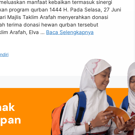
 meluaskan manfaat kebaikan termasuk sinergi
an program qurban 1444 H. Pada Selasa, 27 Juni
ri Majlis Taklim Arafah menyerahkan donasi
ah terima donasi hewan qurban tersebut
klim Arafah, Elva …
Baca Selengkapnya
ndiri
nak
epan