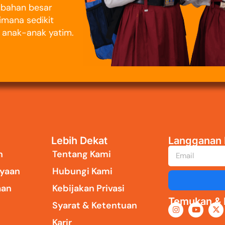
rubahan besar
imana sedikit
i anak-anak yatim.
Lebih Dekat
Langganan 
n
Tentang Kami
yaan
Hubungi Kami
aan
Kebijakan Privasi
Temukan & I
Syarat & Ketentuan
Karir