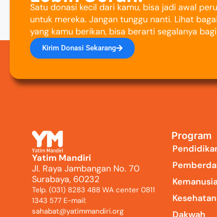
Satu donasi kecil dari kamu, bisa jadi awal pe
untuk mereka. Jangan tunggu nanti. Lihat baga
yang kamu berikan, bisa berarti segalanya bag
Kirim Donasi Sekarang
Program
Pendidika
Yatim Mandiri
Pemberda
Jl. Raya Jambangan No. 70
Surabaya, 60232
Kemanusi
Telp. (031) 8283 488 WA center 0811
Kesehatan
1343 577 E-mail:
sahabat@yatimmandiri.org
Dakwah