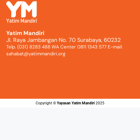
Yatim Mandiri
Jl. Raya Jambangan No. 70 Surabaya, 60232
Telp. (031) 8283 488 WA Center 0811 1343 577 E-mail:
sahabat@yatimmandiri.org
Copyright ©️
Yayasan Yatim Mandiri
2025