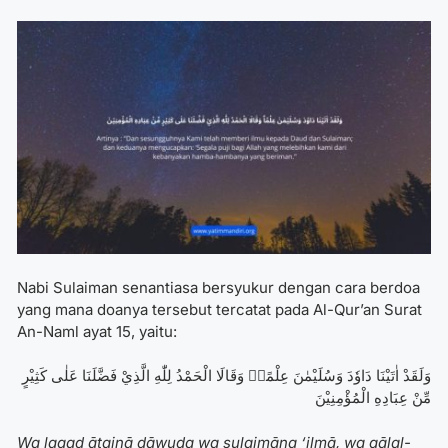
Nabi Sulaiman senantiasa bersyukur dengan cara berdoa
yang mana doanya tersebut tercatat pada Al-Qur’an Surat
An-Naml ayat 15, yaitu:
وَلَقَدْ اٰتَيْنَا دَاوٗدَ وَسُلَيْمٰنَ عِلْمًاۗ وَقَالَا الْحَمْدُ لِلّٰهِ الَّذِيْ فَضَّلَنَا عَلٰى كَثِيْرٍ
مِّنْ عِبَادِهِ الْمُؤْمِنِيْنَ
Wa laqad ātainā dāwụda wa sulaimāna ‘ilmā, wa qālal-