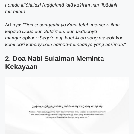
ḥamdu lillāhillażī faḍḍalanā ‘alā kaṡīrim min ‘ibādihil-
mu`minīn.
Artinya:
“Dan sesungguhnya Kami telah memberi ilmu
kepada Daud dan Sulaiman; dan keduanya
mengucapkan: ‘Segala puji bagi Allah yang melebihkan
kami dari kebanyakan hamba-hambanya yang beriman.”
2. Doa Nabi Sulaiman
Meminta
Kekayaan