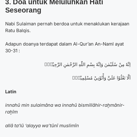
3. Doa untuk Meluluhkan Hati
Seseorang
Nabi Sulaiman pernah berdoa untuk menaklukan kerajaan
Ratu Balqis.
Adapun doanya terdapat dalam Al-Qur’an An-Naml ayat
30-31 :
اِنَّهٗ مِنْ سُلَيْمٰنَ وَاِنَّهٗ بِسْمِ اللّٰهِ الرَّحْمٰنِ الرَّحِيْمِۙ
اَلَّا تَعْلُوْا عَلَيَّ وَأْتُوْنِيْ مُسْلِمِيْنَࣖ
Latin
innahû min sulaimâna wa innahû bismillâhir-raḫmânir-
raḫîm
allâ ta‘lû ‘alayya wa’tûnî muslimîn