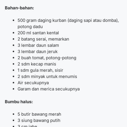
Bahan-bahan:
500 gram daging kurban (daging sapi atau domba),
potong dadu
200 ml santan kental
2 batang serai, memarkan
3 lembar daun salam
3 lembar daun jeruk
2 buah tomat, potong-potong
2 sdm kecap manis
1 sdm gula merah, sisir
2 sdm minyak untuk menumis
Air secukupnya
Garam dan merica secukupnya
Bumbu halus:
5 butir bawang merah
3 siung bawang putih
3 cm jahe