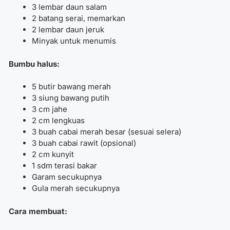
3 lembar daun salam
2 batang serai, memarkan
2 lembar daun jeruk
Minyak untuk menumis
Bumbu halus:
5 butir bawang merah
3 siung bawang putih
3 cm jahe
2 cm lengkuas
3 buah cabai merah besar (sesuai selera)
3 buah cabai rawit (opsional)
2 cm kunyit
1 sdm terasi bakar
Garam secukupnya
Gula merah secukupnya
Cara membuat: