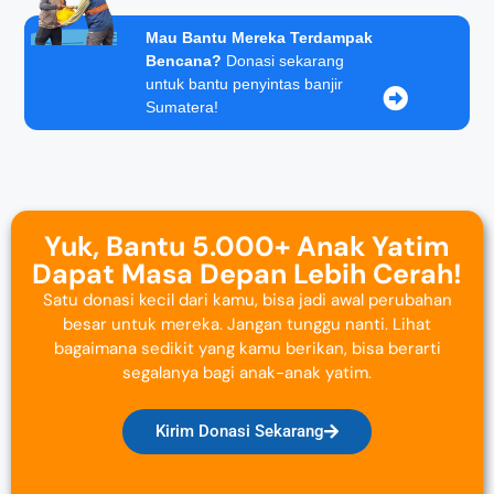
Mau Bantu Mereka Terdampak
Bencana?
Donasi sekarang
untuk bantu penyintas banjir
Sumatera!
Yuk, Bantu 5.000+ Anak Yatim
Dapat Masa Depan Lebih Cerah!
Satu donasi kecil dari kamu, bisa jadi awal perubahan
besar untuk mereka. Jangan tunggu nanti. Lihat
bagaimana sedikit yang kamu berikan, bisa berarti
segalanya bagi anak-anak yatim.
Kirim Donasi Sekarang