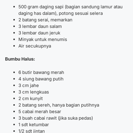
500 gram daging sapi (bagian sandung lamur atau
daging has dalam), potong sesuai selera
2 batang serai, memarkan
3 lembar daun salam
3 lembar daun jeruk
Minyak untuk menumis
Air secukupnya
Bumbu Halus:
6 butir bawang merah
4 siung bawang putih
3 cm jahe
3 cm lengkuas
2 cm kunyit
2 batang sereh, hanya bagian putihnya
5 cabai merah besar
3 buah cabai rawit (jika suka pedas)
1 sdt ketumbar
1/2 sdt jintan