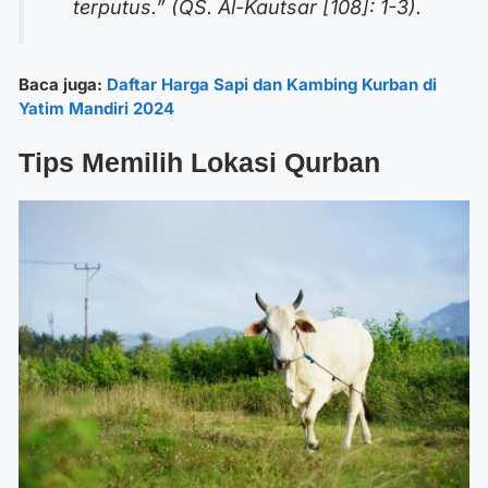
terputus.”
(QS. Al-Kautsar [108]: 1-3).
Baca juga:
Daftar Harga Sapi dan Kambing Kurban di
Yatim Mandiri 2024
Tips
Memilih Lokasi Qurban