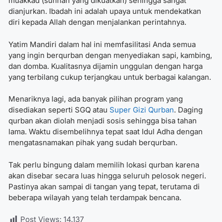
muakkad (sunnah yang dikuatkan) sehingga sangat
dianjurkan. Ibadah ini adalah upaya untuk mendekatkan
diri kepada Allah dengan menjalankan perintahnya.
Yatim Mandiri
dalam hal ini memfasilitasi Anda semua
yang ingin berqurban dengan menyediakan sapi, kambing,
dan domba. Kualitasnya dijamin unggulan dengan harga
yang terbilang cukup terjangkau untuk berbagai kalangan.
Menariknya lagi, ada banyak pilihan program yang
disediakan seperti
SGQ atau
Super Gizi Qurban
.
Daging
qurban akan diolah menjadi sosis sehingga bisa tahan
lama. Waktu disembelihnya tepat saat Idul Adha dengan
mengatasnamakan pihak yang sudah berqurban.
Tak perlu bingung dalam
memilih lokasi qurban
karena
akan disebar secara luas hingga seluruh pelosok negeri.
Pastinya akan sampai di tangan yang tepat, terutama di
beberapa wilayah yang telah terdampak bencana.
Post Views:
14,137