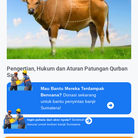
Pengertian, Hukum dan Aturan Patungan Qurban
Sapi
Mau Bantu Mereka Terdampak
Bencana?
Donasi sekarang
untuk bantu penyintas banjir
Sumatera!
Ingin pahala dari aksi nyata?
Sedekah
darurat untuk korban banjir Sumatera