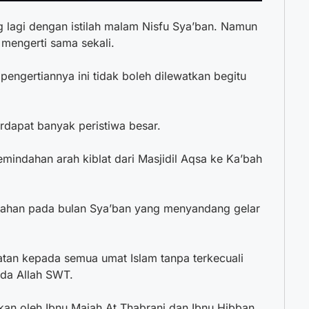
g lagi dengan istilah malam Nisfu Sya’ban. Namun
 mengerti sama sekali.
 pengertiannya ini tidak boleh dilewatkan begitu
rdapat banyak peristiwa besar.
mindahan arah kiblat dari Masjidil Aqsa ke Ka’bah
gahan pada bulan Sya’ban yang menyandang gelar
tan kepada semua umat Islam tanpa terkecuali
da Allah SWT.
tkan oleh Ibnu Majah At Thabrani dan Ibnu Hibban.