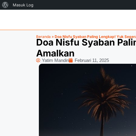
Masuk Log
Beranda
»
Doa Nisfu Syaban Paling Lengkap! Yuk Sege
Doa Nisfu Syaban Pal
Amalkan
Yatim Mandiri
Februari 11, 2025