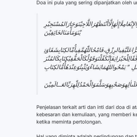
Doa ini pula yang sering dipanjatkan oleh u
َالإِنْعَامِلَاإِلٰهَإِلَّاأَنْتَظَهْرَاللَّاجِيْنَوَجَارَالمُسْتَجِيْرِ
يْنَوَمَأْمَنَالخَائِفِيْنَ
قْتَرًّاعَلَيَّفِيالرِزْقِ،فَامْحُاللّٰهُمَّفِيأُمِّالكِتَابِشَقَاوَتِ
الِلْخَيْرَاتِفَإِنَّكَقُلْتَوَقَوْلُكَالْحَقُّفِيْكِتَابِكَالمُنْزَ
لَىاٰلِهِوَصَحْبِهِوَسَلَّمَوَالْحَمْدُلِلّٰهِرَبِّالعَــالَمِيْنَ
Penjelasan terkait arti dan inti dari doa di
kebesaran dan kemuliaan, yang memberi ke
ketika meminta pertolongan.
Hal yang diminta adalah perlindungan dan te