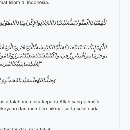
mat Islam di Indonesia:
للّٰهُمَّيَاذَاالْمَنِّوَلَايُمَنُّعَلَيْكَيَاذَاالْجَلَالِوَالإِكْرَامِيَاذَاالطَوْلِو
اللّٰهُمَّإِنْكُنْتَكَتَبْتَنِيْعِنْدَكَفِيْأُمِّالكِتَابِشَقِيًّاأَوْمَحْرُومًاأَوْمُ
يوَحِرْمَانِيوَاقْتِتَارَرِزْقِيْ،وَاكْتُبْنِيْعِنْدَكَسَعِيْدًامَرْزُوْقًامُوَفَّقً
لِعَلَىلِسَانِنَبِيِّكَالمُرْسَلِ ” يَمْحُواللهُمَايَشَاءُوَيُثْبِتُوَعِنْدَهُأُمُّالكِتَابِ”
وَصَلَّىاللهُعَلَىسَيِّدِنَامُحَمـَّدٍوَعَ
 atas adalah meminta kepada Allah sang pemilik
kayaan dan memberi nikmat serta selalu ada
rhindar dari rasa takut.