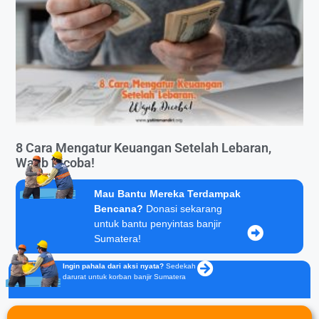
8 Cara Mengatur Keuangan Setelah Lebaran,
Wajib Dicoba!
Mau Bantu Mereka Terdampak
Bencana?
Donasi sekarang
untuk bantu penyintas banjir
Sumatera!
Ingin pahala dari aksi nyata?
Sedekah
darurat untuk korban banjir Sumatera