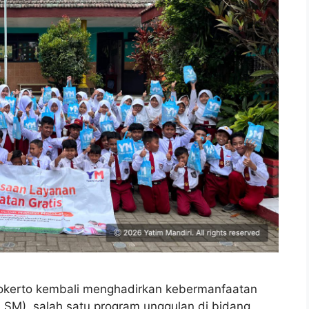
jokerto kembali menghadirkan kebermanfaatan
LSM), salah satu program unggulan di bidang