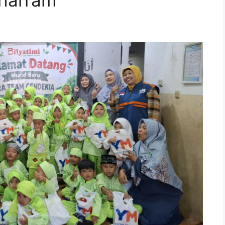
uharram