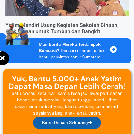
Yatim Mandiri Usung Kegiatan Sekolah Binaan,
Ajak Binaan untuk Tumbuh dan Bangkit
Mau Bantu Mereka Terdampak
Bencana?
Donasi sekarang untuk
bantu penyintas banjir Sumatera!
Yuk, Bantu 5.000+ Anak Yatim
Dapat Masa Depan Lebih Cerah!
Satu donasi kecil dari kamu, bisa jadi awal perubahan
besar untuk mereka. Jangan tunggu nanti. Lihat
bagaimana sedikit yang kamu berikan, bisa berarti
segalanya bagi anak-anak yatim.
Kirim Donasi Sekarang