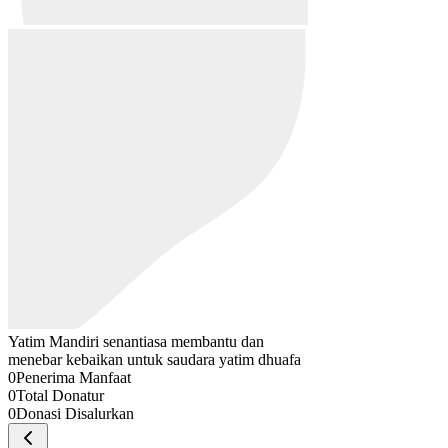
Yatim Mandiri senantiasa membantu dan
menebar kebaikan untuk saudara yatim dhuafa
0
Penerima Manfaat
0
Total Donatur
0
Donasi Disalurkan