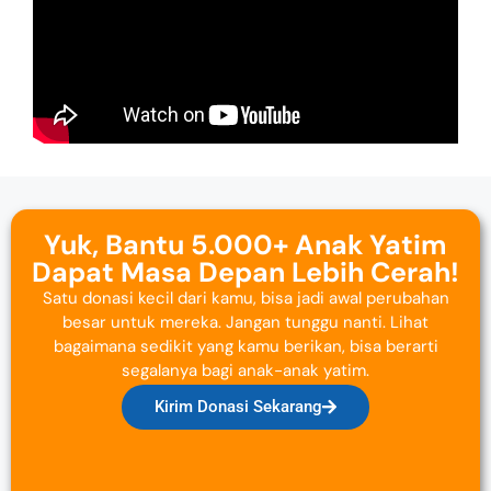
Yuk, Bantu 5.000+ Anak Yatim
Dapat Masa Depan Lebih Cerah!
Satu donasi kecil dari kamu, bisa jadi awal perubahan
besar untuk mereka. Jangan tunggu nanti. Lihat
bagaimana sedikit yang kamu berikan, bisa berarti
segalanya bagi anak-anak yatim.
Kirim Donasi Sekarang