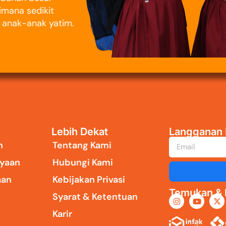
imana sedikit
i anak-anak yatim.
Lebih Dekat
Langganan 
n
Tentang Kami
yaan
Hubungi Kami
aan
Kebijakan Privasi
Temukan & I
Syarat & Ketentuan
Karir