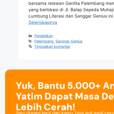
bersama relawan Genlita Palembang mem
yang berlokasi di Jl. Balap Sepeda Muhaj
Lumbung Literasi dan Sanggar Genius in
Selengkapnya
Pendidikan
Palembang
,
Sanggar Genius
Tinggalkan komentar
Yuk, Bantu 5.000+ A
Yatim Dapat Masa D
Lebih Cerah!
Satu donasi kecil dari kamu, bisa jadi awal pe