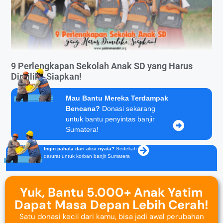
9 Perlengkapan Sekolah Anak SD yang Harus
Dimiliki, Siapkan!
Mau Bantu Mereka Terdampak
Bencana?
Donasi sekarang
untuk bantu penyintas banjir
Sumatera!
Ingin pahala dari aksi nyata?
Sedekah
darurat untuk korban banjir Sumatera
Yuk, Bantu 5.000+ Anak Yatim
Dapat Masa Depan Lebih Cerah!
Satu donasi kecil dari kamu, bisa jadi awal perubahan