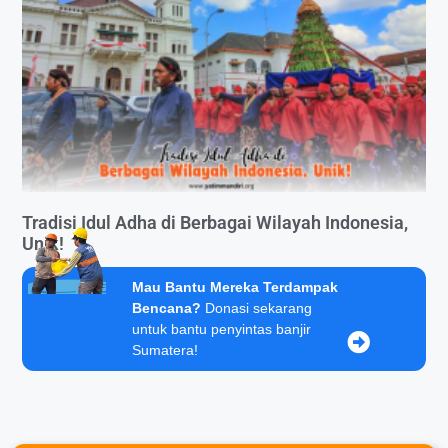
Tradisi Idul Adha di Berbagai Wilayah Indonesia,
Unik!
Mau Bantu Mereka Terdampak
Bencana?
Donasi sekarang
untuk bantu penyintas banjir
Sumatera!