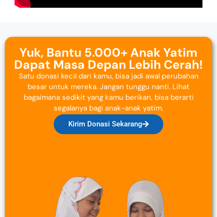
Yuk, Bantu 5.000+ Anak Yatim
Dapat Masa Depan Lebih Cerah!
Satu donasi kecil dari kamu, bisa jadi awal perubahan
besar untuk mereka. Jangan tunggu nanti. Lihat
bagaimana sedikit yang kamu berikan, bisa berarti
segalanya bagi anak-anak yatim.
Kirim Donasi Sekarang