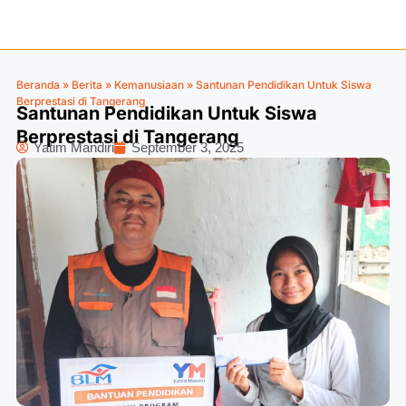
Beranda
»
Berita
»
Kemanusiaan
»
Santunan Pendidikan Untuk Siswa
Berprestasi di Tangerang
Santunan Pendidikan Untuk Siswa
Berprestasi di Tangerang
Yatim Mandiri
September 3, 2025