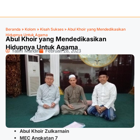
Beranda
»
Kolom
»
Kisah Sukses
»
Abul Khoir yang Mendedikasikan
Hidupnya Untuk Agama
Abul Khoir yang Mendedikasikan
Hidupnya Untuk Agama
Yatim Mandiri
Februari 28, 2023
Abul Khoir Zulkarnain
MEC Angkatan 7