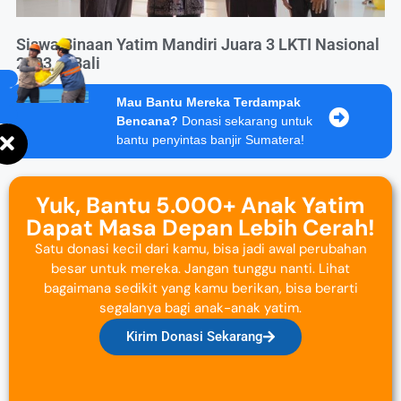
Siswa Binaan Yatim Mandiri Juara 3 LKTI Nasional
2023 di Bali
Mau Bantu Mereka Terdampak
Bencana?
Donasi sekarang untuk
bantu penyintas banjir Sumatera!
Yuk, Bantu 5.000+ Anak Yatim
Dapat Masa Depan Lebih Cerah!
Satu donasi kecil dari kamu, bisa jadi awal perubahan
besar untuk mereka. Jangan tunggu nanti. Lihat
bagaimana sedikit yang kamu berikan, bisa berarti
segalanya bagi anak-anak yatim.
Kirim Donasi Sekarang