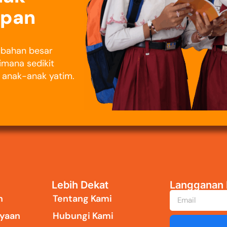
epan
rubahan besar
imana sedikit
i anak-anak yatim.
Lebih Dekat
Langganan 
n
Tentang Kami
yaan
Hubungi Kami