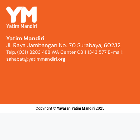
Yatim Mandiri
Jl. Raya Jambangan No. 70 Surabaya, 60232
Telp. (031) 8283 488 WA Center 0811 1343 577 E-mail:
sahabat@yatimmandiri.org
Copyright ©️
Yayasan Yatim Mandiri
2025