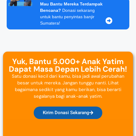
Mau Bantu Mereka Terdampak
Bencana?
Donasi sekarang
untuk bantu penyintas banjir
Sumatera!
Yuk, Bantu 5.000+ Anak Yatim
Dapat Masa Depan Lebih Cerah!
Satu donasi kecil dari kamu, bisa jadi awal perubahan
besar untuk mereka. Jangan tunggu nanti. Lihat
bagaimana sedikit yang kamu berikan, bisa berarti
segalanya bagi anak-anak yatim.
Kirim Donasi Sekarang