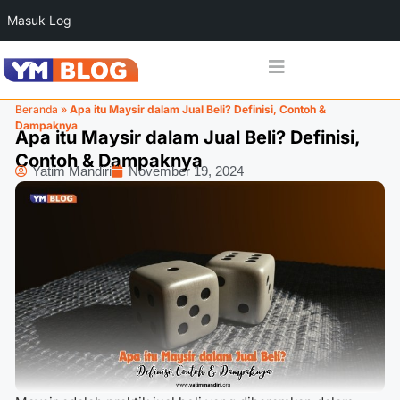
Masuk Log
Beranda
»
Apa itu Maysir dalam Jual Beli? Definisi, Contoh &
Dampaknya
Apa itu Maysir dalam Jual Beli? Definisi,
Contoh & Dampaknya
Yatim Mandiri
November 19, 2024