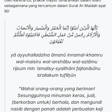
Oleh karena itu, praktik maysir diharamkan dalam Islam
sebagaimana yang tercantum dalam Surat Al-Maidah ayat
90:
يٰٓاَيُّهَا الَّذِيْنَ اٰمَنُوْٓا اِنَّمَا الْخَمْرُ وَالْمَيْسِرُ وَالْاَنْصَابُ
وَالْاَزْلَامُ رِجْسٌ مِّنْ عَمَلِ الشَّيْطٰنِ فَاجْتَنِبُوْهُ لَعَلَّكُمْ
تُفْلِحُوْنَ
yâ ayyuhalladzîna âmanû innamal-khamru
wal-maisiru wal-anshâbu wal-azlâmu
rijsum min ‘amalisy-syaithâni fajtanibûhu
la‘allakum tufliḫûn
“Wahai orang-orang yang beriman!
Sesungguhnya minuman keras, judi,
(berkorban untuk) berhala, dan mengundi
nasib dengan panah adalah perbuatan keji