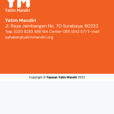
Yatim Mandiri
Jl. Raya Jambangan No. 70 Surabaya, 60232
Telp. (031) 8283 488 WA Center 0811 1343 577 E-mail:
sahabat@yatimmandiri.org
Copyright ©️
Yayasan Yatim Mandiri
2025