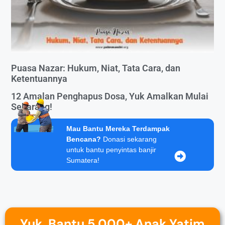
Puasa Nazar: Hukum, Niat, Tata Cara, dan
Ketentuannya
12 Amalan Penghapus Dosa, Yuk Amalkan Mulai
Sekarang!
Mau Bantu Mereka Terdampak
Bencana?
Donasi sekarang
untuk bantu penyintas banjir
Sumatera!
Yuk, Bantu 5.000+ Anak Yatim