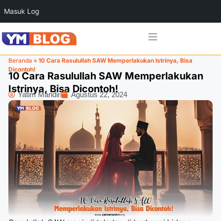
Masuk Log
Beranda
»
10 Cara Rasulullah SAW Memperlakukan Istrinya, Bisa
Dicontoh!
10 Cara Rasulullah SAW Memperlakukan
Istrinya, Bisa Dicontoh!
Yatim Mandiri
Agustus 22, 2024