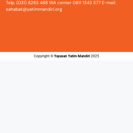
Telp. (031) 8283 488 WA center 0811 1343 577 E-mail:
sahabat@yatimmandiri.org
Copyright ©️
Yayasan Yatim Mandiri
2025