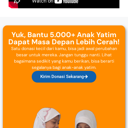
Yuk, Bantu 5.000+ Anak Yatim
Dapat Masa Depan Lebih Cerah!
Satu donasi kecil dari kamu, bisa jadi awal perubahan
besar untuk mereka. Jangan tunggu nanti. Lihat
bagaimana sedikit yang kamu berikan, bisa berarti
segalanya bagi anak-anak yatim.
Kirim Donasi Sekarang