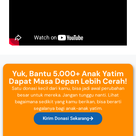
Yuk, Bantu 5.000+ Anak Yatim
Dapat Masa Depan Lebih Cerah!
Satu donasi kecil dari kamu, bisa jadi awal perubahan
besar untuk mereka. Jangan tunggu nanti. Lihat
bagaimana sedikit yang kamu berikan, bisa berarti
segalanya bagi anak-anak yatim.
Kirim Donasi Sekarang