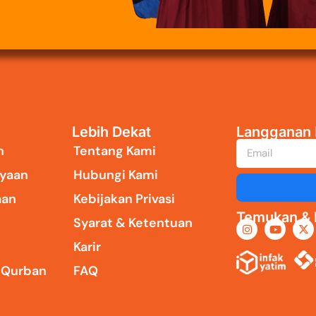
Lebih Dekat
Langganan 
n
Tentang Kami
yaan
Hubungi Kami
aan
Kebijakan Privasi
Temukan & I
Syarat & Ketentuan
Karir
i Qurban
FAQ