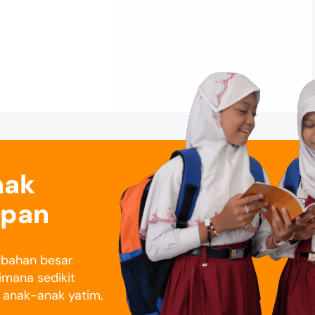
nak
epan
rubahan besar
imana sedikit
i anak-anak yatim.