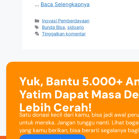
…
Baca Selengkapnya
Inovasi Pemberdayaan
Bunda Bisa
,
sidoarjo
Tinggalkan komentar
Yuk, Bantu 5.000+ A
Yatim Dapat Masa D
Lebih Cerah!
Satu donasi kecil dari kamu, bisa jadi awal pe
untuk mereka. Jangan tunggu nanti. Lihat baga
yang kamu berikan, bisa berarti segalanya bag