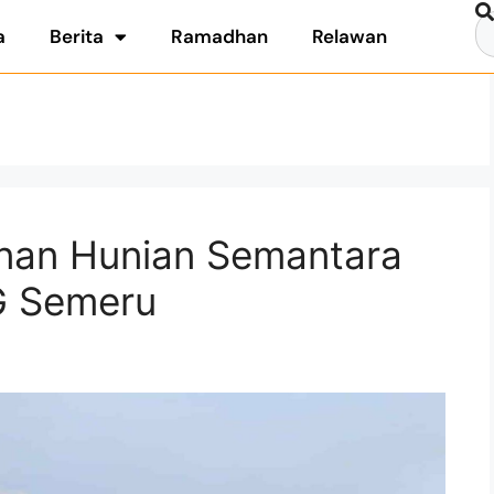
a
Berita
Ramadhan
Relawan
nan Hunian Semantara
G Semeru