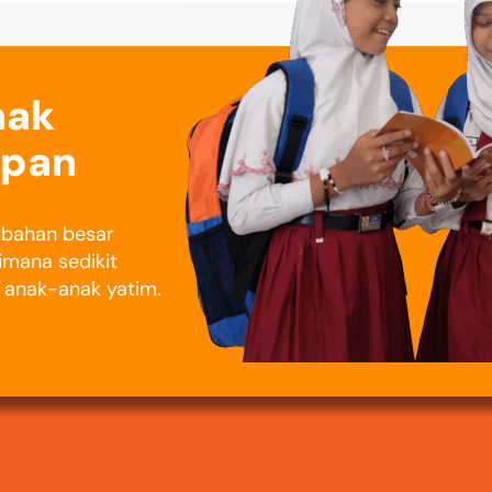
nak
epan
rubahan besar
imana sedikit
i anak-anak yatim.