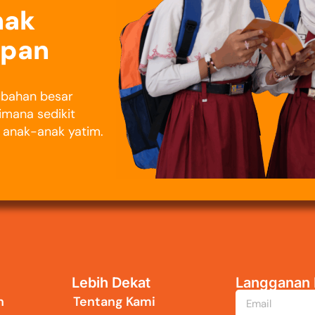
nak
epan
rubahan besar
imana sedikit
i anak-anak yatim.
Lebih Dekat
Langganan 
n
Tentang Kami