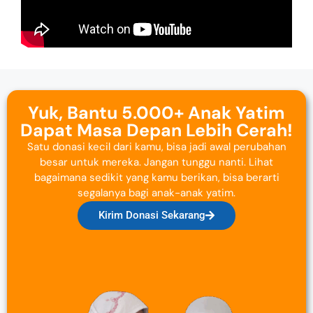
Yuk, Bantu 5.000+ Anak Yatim
Dapat Masa Depan Lebih Cerah!
Satu donasi kecil dari kamu, bisa jadi awal perubahan
besar untuk mereka. Jangan tunggu nanti. Lihat
bagaimana sedikit yang kamu berikan, bisa berarti
segalanya bagi anak-anak yatim.
Kirim Donasi Sekarang