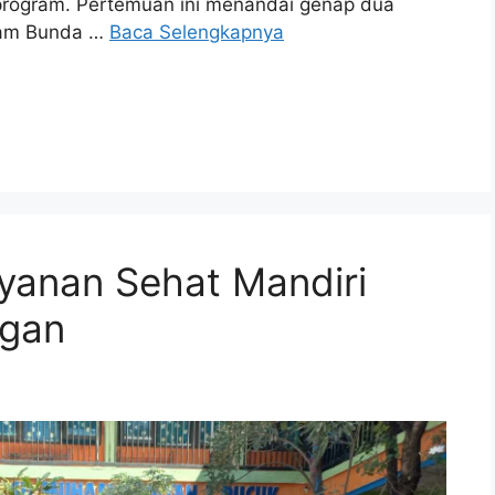
r program. Pertemuan ini menandai genap dua
ram Bunda …
Baca Selengkapnya
yanan Sehat Mandiri
ngan