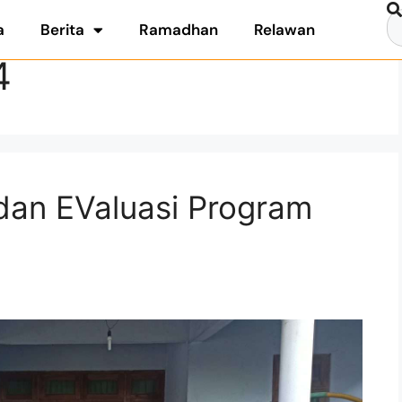
a
Berita
Ramadhan
Relawan
4
dan EValuasi Program