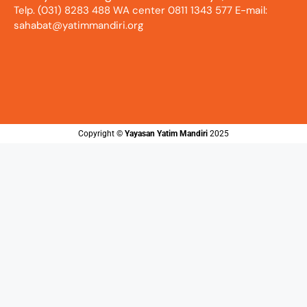
Telp. (031) 8283 488 WA center 0811 1343 577 E-mail:
sahabat@yatimmandiri.org
Copyright ©️
Yayasan Yatim Mandiri
2025