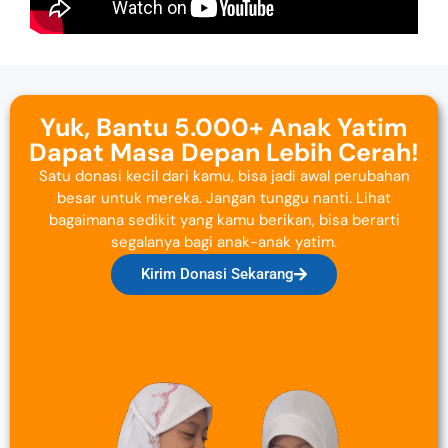
Yuk, Bantu 5.000+ Anak Yatim
Dapat Masa Depan Lebih Cerah!
Satu donasi kecil dari kamu, bisa jadi awal perubahan
besar untuk mereka. Jangan tunggu nanti. Lihat
bagaimana sedikit yang kamu berikan, bisa berarti
segalanya bagi anak-anak yatim.
Kirim Donasi Sekarang