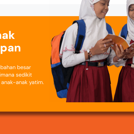
nak
epan
rubahan besar
imana sedikit
i anak-anak yatim.