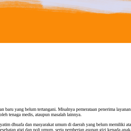
n baru yang belum tertangani. Misalnya pemerataan penerima layanan 
i oleh tenaga medis, ataupun masalah lainnya.
 yatim dhuafa dan masyarakat umum di daerah yang belum memiliki at
esehatan gigi dan poli umum, serta pemberian asupan gizi kepada anak