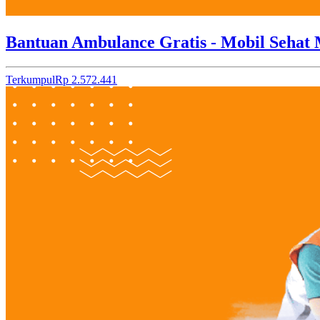
Bantuan Ambulance Gratis - Mobil Sehat 
Terkumpul
Rp 2.572.441