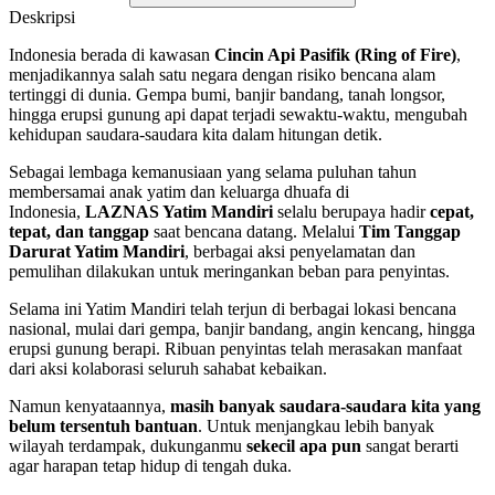
Deskripsi
Indonesia berada di kawasan
Cincin Api Pasifik (Ring of Fire)
,
menjadikannya salah satu negara dengan risiko bencana alam
tertinggi di dunia. Gempa bumi, banjir bandang, tanah longsor,
hingga erupsi gunung api dapat terjadi sewaktu-waktu, mengubah
kehidupan saudara-saudara kita dalam hitungan detik.
Sebagai lembaga kemanusiaan yang selama puluhan tahun
membersamai anak yatim dan keluarga dhuafa di
Indonesia,
LAZNAS Yatim Mandiri
selalu berupaya hadir
cepat,
tepat, dan tanggap
saat bencana datang. Melalui
Tim Tanggap
Darurat Yatim Mandiri
, berbagai aksi penyelamatan dan
pemulihan dilakukan untuk meringankan beban para penyintas.
Selama ini Yatim Mandiri telah terjun di berbagai lokasi bencana
nasional, mulai dari gempa, banjir bandang, angin kencang, hingga
erupsi gunung berapi. Ribuan penyintas telah merasakan manfaat
dari aksi kolaborasi seluruh sahabat kebaikan.
Namun kenyataannya,
masih banyak saudara-saudara kita yang
belum tersentuh bantuan
. Untuk menjangkau lebih banyak
wilayah terdampak, dukunganmu
sekecil apa pun
sangat berarti
agar harapan tetap hidup di tengah duka.