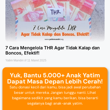
7 Cara Mengelola THR Agar Tidak Kalap dan
Boncos, Efektif!
Yatim Mandiri
11 Maret 2025
Yuk, Bantu 5.000+ Anak Yatim
Dapat Masa Depan Lebih Cerah!
Satu donasi kecil dari kamu, bisa jadi awal perubahan
besar untuk mereka. Jangan tunggu nanti. Lihat
bagaimana sedikit yang kamu berikan, bisa berarti
segalanya bagi anak-anak yatim.