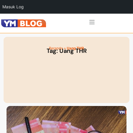
Masuk Log
Beranda
»
Uang THR
Tag: Uang THR